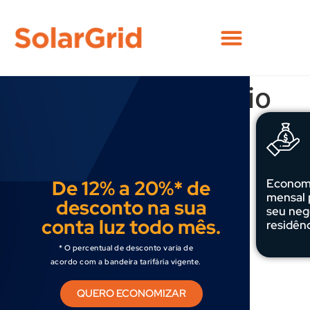
SOBRE NÓS
SEJA NOSSO PARCEIRO
Parceria Sicomércio
De 12% a 20%* de
Econom
mensal 
desconto na sua
seu neg
conta luz todo mês.
residênc
* O percentual de desconto varia de
acordo com a bandeira tarifária vigente.
QUERO ECONOMIZAR