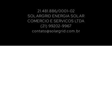
21.481.886/0001-02
SOLARGRID ENERGIA SOLAR
COMERCIO E SERVICOS LTDA
(21) 99202-9967
contato@solargrid.com.br