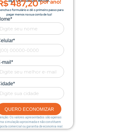
aproximadamente:
R$ 487,20
por ano!
encha o formulário e dê o primeiro passo para
pagar menos na sua conta de luz!
Nome*
elular*
-mail*
idade*
QUERO ECONOMIZAR
enção: Os valores apresentados são apenas
ma simulação aproximada e não constituem
posta comercial ou garantia de economia real.