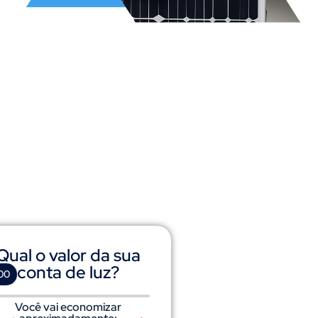
Qual o valor da sua
conta de luz?
00
Você vai economizar