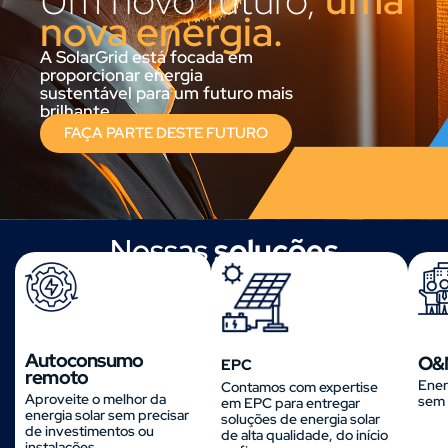
nova energia.
A SolarGrid está focada em
proporcionar energia
sustentável para um futuro mais
brilhante.
FAÇA PARTE DESTE FUTURO
Nossas
soluções
Autoconsumo
O&
EPC
remoto
Ener
Contamos com expertise
Aproveite o melhor da
sem 
em EPC para entregar
energia solar sem precisar
soluções de energia solar
de investimentos ou
de alta qualidade, do início
instalações.