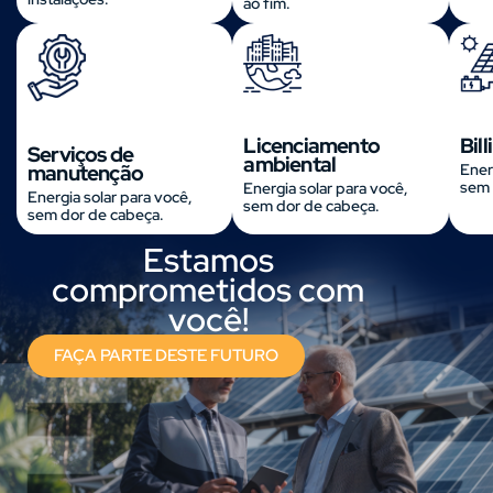
ao fim.
Licenciamento
Bill
Serviços de
ambiental
Ener
manutenção
sem 
Energia solar para você,
Energia solar para você,
sem dor de cabeça.
sem dor de cabeça.
Estamos
comprometidos com
você!
FAÇA PARTE DESTE FUTURO